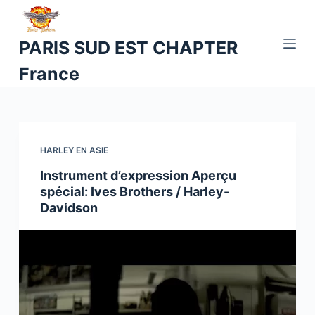
P
a
PARIS SUD EST CHAPTER
s
France
s
e
r
a
u
HARLEY EN ASIE
c
Instrument d’expression Aperçu
o
spécial: Ives Brothers / Harley-
n
Davidson
t
e
n
u