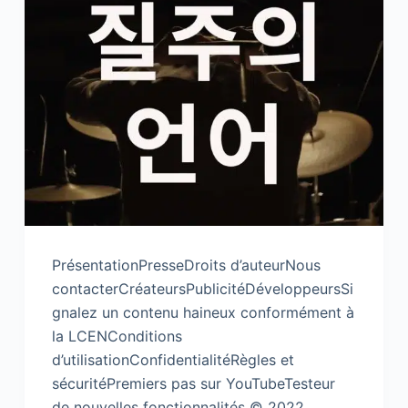
PrésentationPresseDroits d’auteurNous
contacterCréateursPublicitéDéveloppeursSi
gnalez un contenu haineux conformément à
la LCENConditions
d’utilisationConfidentialitéRègles et
sécuritéPremiers pas sur YouTubeTesteur
de nouvelles fonctionnalités © 2022