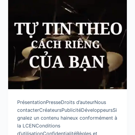
PrésentationPresseDroits d’auteurNous
contacterCréateursPublicitéDéveloppeursSi
gnalez un contenu haineux conformément à
la LCENConditions
d’utilisationConfidentialitéRègles et