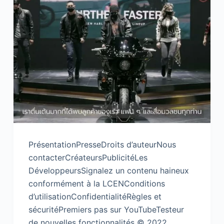
PrésentationPresseDroits d’auteurNous
contacterCréateursPublicitéLes
DéveloppeursSignalez un contenu haineux
conformément à la LCENConditions
d’utilisationConfidentialitéRègles et
sécuritéPremiers pas sur YouTubeTesteur
de nouvelles fonctionnalités © 2022