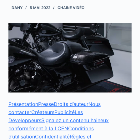
DANY
5 MAI 2022
CHAINE VIDÉO
Présentation
Presse
Droits d’auteur
Nous
contacter
Créateurs
Publicité
Les
Développeurs
Signalez un contenu haineux
conformément à la LCEN
Conditions
d’utilisation
Confidentialité
Règles et