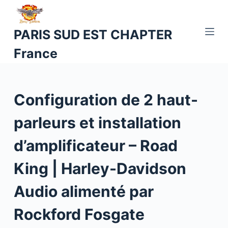
P
a
PARIS SUD EST CHAPTER
s
France
s
e
r
a
Configuration de 2 haut-
u
c
parleurs et installation
o
d’amplificateur – Road
n
t
King | Harley-Davidson
e
n
Audio alimenté par
u
Rockford Fosgate