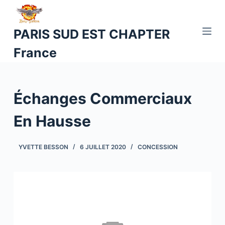
P
a
PARIS SUD EST CHAPTER
s
France
s
e
r
a
Échanges Commerciaux
u
c
En Hausse
o
n
YVETTE BESSON
6 JUILLET 2020
CONCESSION
t
e
n
u