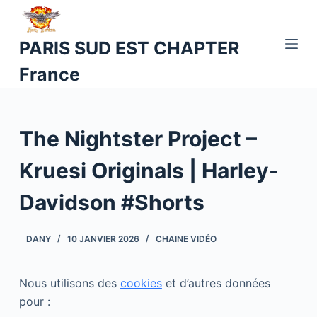
P
a
PARIS SUD EST CHAPTER
s
France
s
e
r
a
The Nightster Project –
u
c
Kruesi Originals | Harley-
o
Davidson #Shorts
n
t
e
DANY
10 JANVIER 2026
CHAINE VIDÉO
n
u
Nous utilisons des
cookies
et d’autres données
pour :