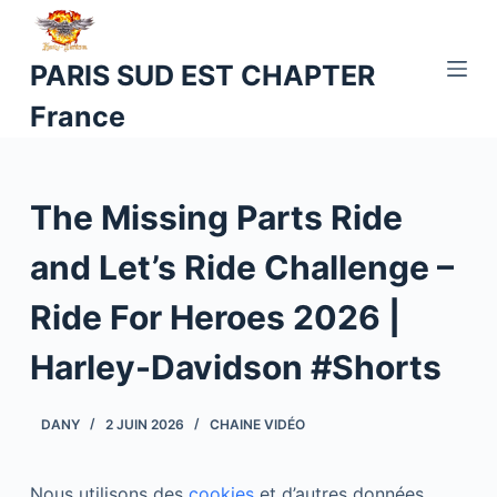
P
a
PARIS SUD EST CHAPTER
s
France
s
e
r
a
The Missing Parts Ride
u
c
and Let’s Ride Challenge –
o
Ride For Heroes 2026 |
n
t
Harley-Davidson #Shorts
e
n
DANY
2 JUIN 2026
CHAINE VIDÉO
u
Nous utilisons des
cookies
et d’autres données