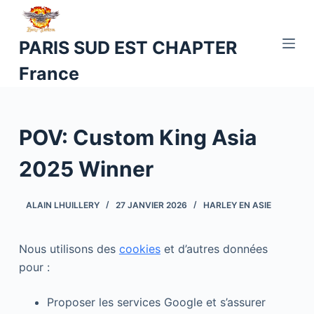
P
a
PARIS SUD EST CHAPTER
s
France
s
e
r
a
POV: Custom King Asia
u
c
2025 Winner
o
n
ALAIN LHUILLERY
27 JANVIER 2026
HARLEY EN ASIE
t
e
Nous utilisons des
cookies
et d’autres données
n
pour :
u
Proposer les services Google et s’assurer