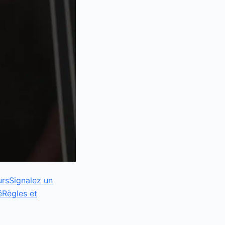
urs
Signalez un
é
Règles et