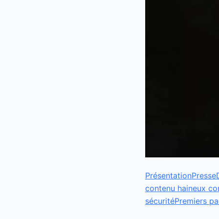
Présentation
Presse
contenu haineux c
sécurité
Premiers pa