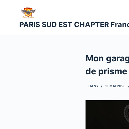
P
a
s
PARIS SUD EST CHAPTER Fran
s
e
r
a
Mon garag
u
c
de prisme
o
n
DANY
11 MAI 2023
t
e
n
u