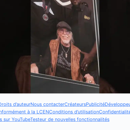
Droits d’auteur
Nous contacter
Créateurs
Publicité
Développe
onformément à la LCEN
Conditions d’utilisation
Confidentialit
s sur YouTube
Testeur de nouvelles fonctionnalités