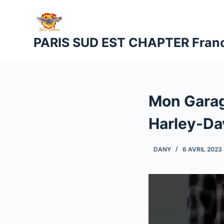
P
a
s
PARIS SUD EST CHAPTER Fran
s
e
r
a
Mon Garage
u
c
Harley-Da
o
n
DANY
6 AVRIL 2023
t
e
n
u