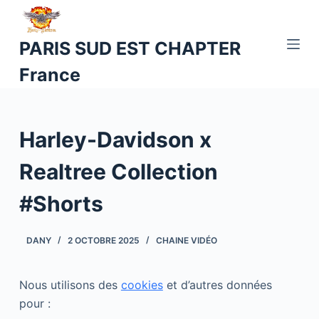
P
a
PARIS SUD EST CHAPTER
s
France
s
e
r
a
Harley-Davidson x
u
c
Realtree Collection
o
#Shorts
n
t
e
DANY
2 OCTOBRE 2025
CHAINE VIDÉO
n
u
Nous utilisons des
cookies
et d’autres données
pour :