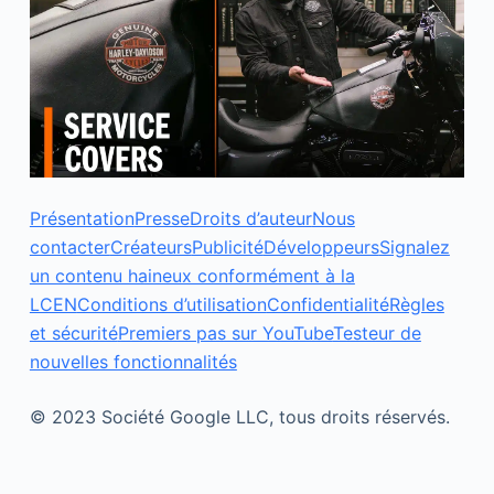
Présentation
Presse
Droits d’auteur
Nous
contacter
Créateurs
Publicité
Développeurs
Signalez
un contenu haineux conformément à la
LCEN
Conditions d’utilisation
Confidentialité
Règles
et sécurité
Premiers pas sur YouTube
Testeur de
nouvelles fonctionnalités
© 2023 Société Google LLC, tous droits réservés.