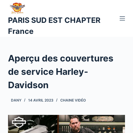
P
a
PARIS SUD EST CHAPTER
s
France
s
e
r
a
Aperçu des couvertures
u
c
de service Harley-
o
Davidson
n
t
e
DANY
14 AVRIL 2023
CHAINE VIDÉO
n
u