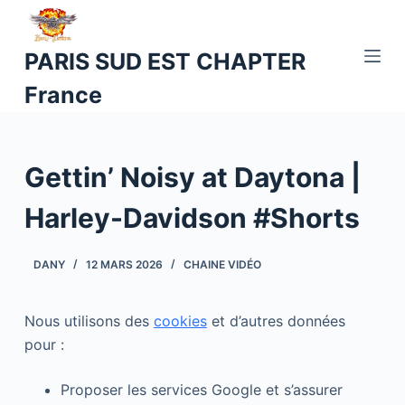
P
a
PARIS SUD EST CHAPTER
s
France
s
e
r
a
Gettin’ Noisy at Daytona |
u
c
Harley-Davidson #Shorts
o
n
DANY
12 MARS 2026
CHAINE VIDÉO
t
e
Nous utilisons des
cookies
et d’autres données
n
pour :
u
Proposer les services Google et s’assurer