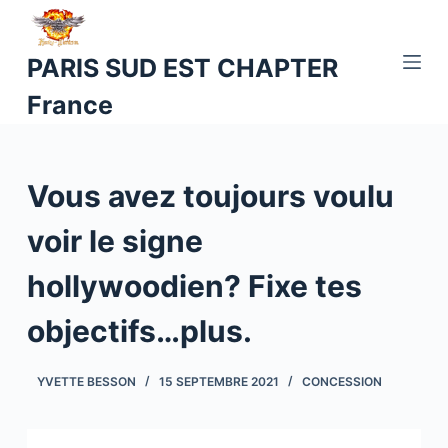
P
a
PARIS SUD EST CHAPTER
s
France
s
e
r
a
Vous avez toujours voulu
u
c
voir le signe
o
hollywoodien? Fixe tes
n
t
objectifs…plus.
e
n
YVETTE BESSON
15 SEPTEMBRE 2021
CONCESSION
u