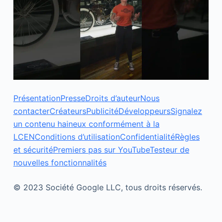
Présentation
Presse
Droits d’auteur
Nous
contacter
Créateurs
Publicité
Développeurs
Signalez
un contenu haineux conformément à la
LCEN
Conditions d’utilisation
Confidentialité
Règles
et sécurité
Premiers pas sur YouTube
Testeur de
nouvelles fonctionnalités
© 2023 Société Google LLC, tous droits réservés.