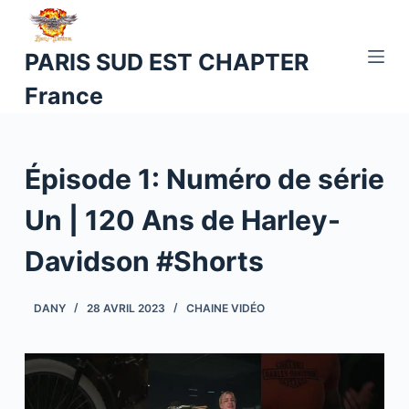
P
a
PARIS SUD EST CHAPTER
s
France
s
e
r
a
Épisode 1: Numéro de série
u
c
Un | 120 Ans de Harley-
o
Davidson #Shorts
n
t
e
DANY
28 AVRIL 2023
CHAINE VIDÉO
n
u