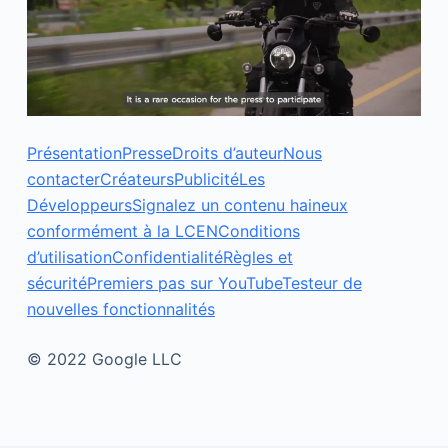
Présentation
Presse
Droits d’auteur
Nous
contacter
Créateurs
Publicité
Les
Développeurs
Signalez un contenu haineux
conformément à la LCEN
Conditions
d’utilisation
Confidentialité
Règles et
sécurité
Premiers pas sur YouTube
Testeur de
nouvelles fonctionnalités
© 2022 Google LLC