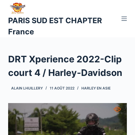
P
a
PARIS SUD EST CHAPTER
s
France
s
e
r
a
DRT Xperience 2022-Clip
u
c
court 4 / Harley-Davidson
o
n
ALAIN LHUILLERY
11 AOÛT 2022
HARLEY EN ASIE
t
e
n
u