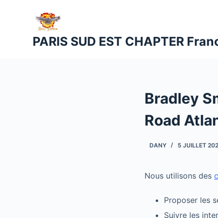
P
a
s
PARIS SUD EST CHAPTER Fran
s
e
r
a
Bradley Sm
u
c
Road Atla
o
n
DANY
5 JUILLET 20
t
e
n
Nous utilisons des
u
Proposer les s
Suivre les int