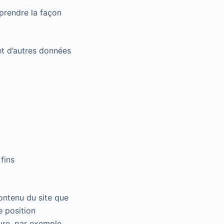
mprendre la façon
et d’autres données
fins
ontenu du site que
e position
ure, par exemple,