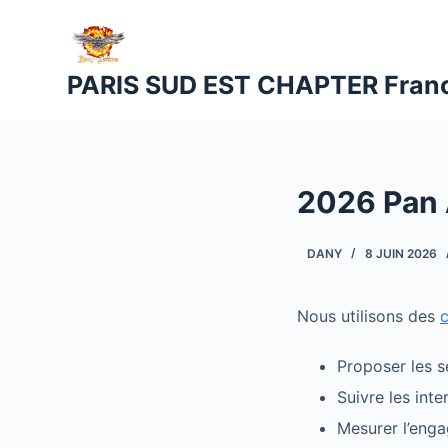
P
a
s
PARIS SUD EST CHAPTER Fran
s
e
r
a
2026 Pan 
u
c
DANY
8 JUIN 2026
o
n
t
Nous utilisons des
e
n
Proposer les s
u
Suivre les int
Mesurer l’enga