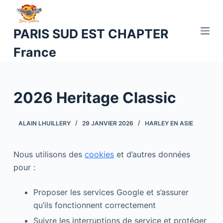
P
a
PARIS SUD EST CHAPTER
s
France
s
e
r
a
2026 Heritage Classic
u
c
ALAIN LHUILLERY
29 JANVIER 2026
HARLEY EN ASIE
o
n
t
Nous utilisons des
cookies
et d’autres données
e
pour :
n
Proposer les services Google et s’assurer
u
qu’ils fonctionnent correctement
Suivre les interruptions de service et protéger