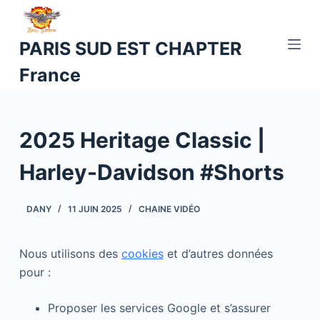
P
a
PARIS SUD EST CHAPTER
s
France
s
e
r
a
2025 Heritage Classic |
u
c
Harley-Davidson #Shorts
o
n
DANY
11 JUIN 2025
CHAINE VIDÉO
t
e
Nous utilisons des
cookies
et d’autres données
n
pour :
u
Proposer les services Google et s’assurer