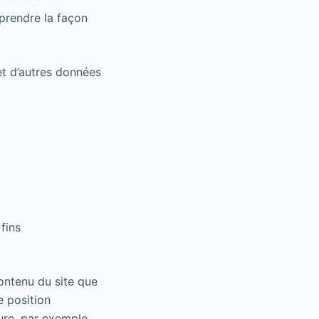
mprendre la façon
et d’autres données
fins
ontenu du site que
e position
ure, par exemple,