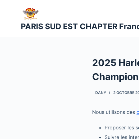
P
a
s
PARIS SUD EST CHAPTER Fran
s
e
r
a
2025 Harl
u
c
Champion
o
n
DANY
2 OCTOBRE 2
t
e
n
Nous utilisons des
u
Proposer les s
Suivre les int