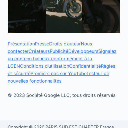
Présentation
Presse
Droits d’auteur
Nous
contacter
Créateurs
Publicité
Développeurs
Signalez
un contenu haineux conformément à la
LCEN
Conditions d’utilisation
Confidentialité
Règles
et sécurité
Premiers pas sur YouTube
Testeur de
nouvelles fonctionnalités
© 2023 Société Google LLC, tous droits réservés.
Copyright © 2026 PARIS SUD EST CHAPTER France.