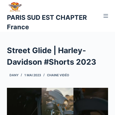
P
a
PARIS SUD EST CHAPTER
s
France
s
e
r
a
Street Glide | Harley-
u
c
Davidson #Shorts 2023
o
n
DANY
1 MAI 2023
CHAINE VIDÉO
t
e
n
u