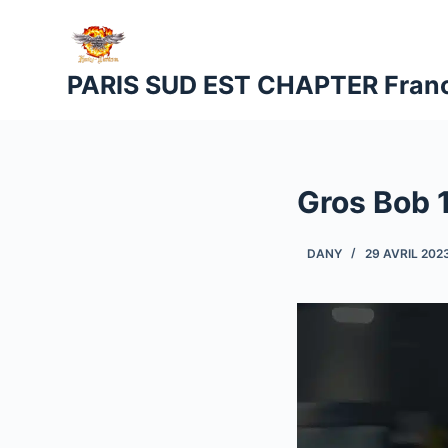
P
a
s
PARIS SUD EST CHAPTER Fran
s
e
r
a
Gros Bob 
u
c
DANY
29 AVRIL 202
o
n
t
e
n
u