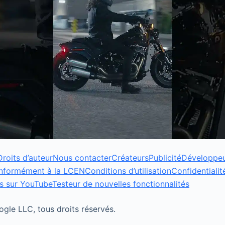
Droits d’auteur
Nous contacter
Créateurs
Publicité
Développe
onformément à la LCEN
Conditions d’utilisation
Confidentialit
s sur YouTube
Testeur de nouvelles fonctionnalités
le LLC, tous droits réservés.