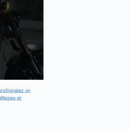
urs
Signalez un
é
Règles et