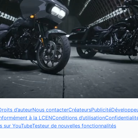
Droits d’auteur
Nous contacter
Créateurs
Publicité
Développe
onformément à la LCEN
Conditions d’utilisation
Confidentialit
s sur YouTube
Testeur de nouvelles fonctionnalités