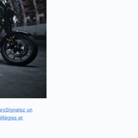
urs
Signalez un
é
Règles et