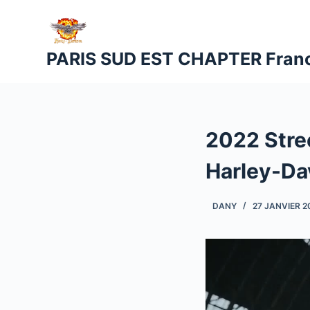
P
a
s
PARIS SUD EST CHAPTER Fran
s
e
r
a
​​2022 Str
u
c
Harley-Da
o
n
DANY
27 JANVIER 2
t
e
n
u