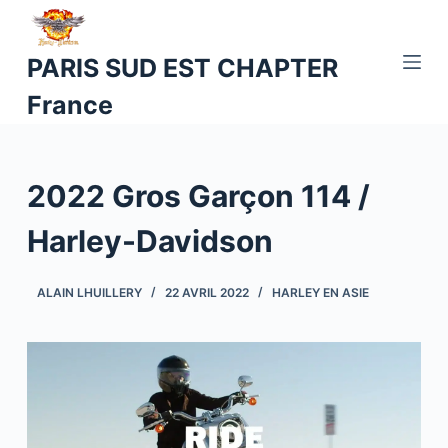
P
a
PARIS SUD EST CHAPTER
s
France
s
e
r
a
2022 Gros Garçon 114 /
u
c
Harley-Davidson
o
n
ALAIN LHUILLERY
22 AVRIL 2022
HARLEY EN ASIE
t
e
n
u